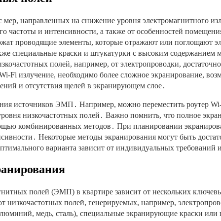
 мер, направленных на снижение уровня электромагнитного из
го частоты и интенсивности, а также от особенностей помещен
жат проводящие элементы, которые отражают или поглощают эл
также специальные краски и штукатурки с высоким содержанием
зкочастотных полей, например, от электропроводки, достаточно
Wi-Fi излучение, необходимо более сложное экранирование, во
инений и отсутствия щелей в экранирующем слое․
ния источников ЭМП․ Например, можно переместить роутер Wi-F
 уровня низкочастотных полей․ Важно помнить, что полное экр
мощью комбинированных методов․ При планировании экраниров
нсивности․ Некоторые методы экранирования могут быть достато
оптимального варианта зависит от индивидуальных требований 
ранирования
нитных полей (ЭМП) в квартире зависит от нескольких ключевы
т низкочастотных полей, генерируемых, например, электропрово
алюминий, медь, сталь), специальные экранирующие краски или