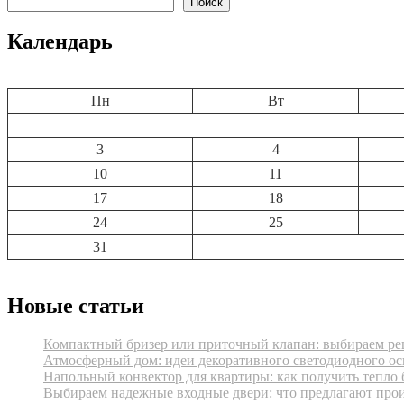
записям
Поиск
Календарь
Пн
Вт
3
4
10
11
17
18
24
25
31
Новые статьи
Компактный бризер или приточный клапан: выбираем реш
Атмосферный дом: идеи декоративного светодиодного ос
Напольный конвектор для квартиры: как получить тепло 
Выбираем надежные входные двери: что предлагают про