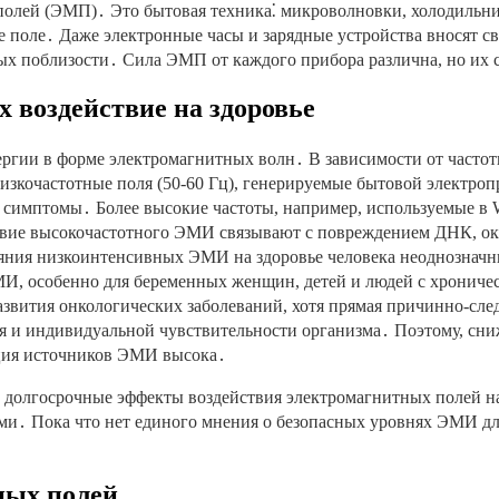
олей (ЭМП)․ Это бытовая техника⁚ микроволновки, холодильни
 поле․ Даже электронные часы и зарядные устройства вносят св
ных поблизости․ Сила ЭМП от каждого прибора различна, но их
 воздействие на здоровье
ергии в форме электромагнитных волн․ В зависимости от часто
Низкочастотные поля (50-60 Гц), генерируемые бытовой электро
симптомы․ Более высокие частоты, например, используемые в Wi-
ствие высокочастотного ЭМИ связывают с повреждением ДНК, о
ияния низкоинтенсивных ЭМИ на здоровье человека неоднознач
И, особенно для беременных женщин, детей и людей с хрониче
вития онкологических заболеваний, хотя прямая причинно-след
вия и индивидуальной чувствительности организма․ Поэтому, с
ация источников ЭМИ высока․
т долгосрочные эффекты воздействия электромагнитных полей н
ми․ Пока что нет единого мнения о безопасных уровнях ЭМИ дл
ных полей