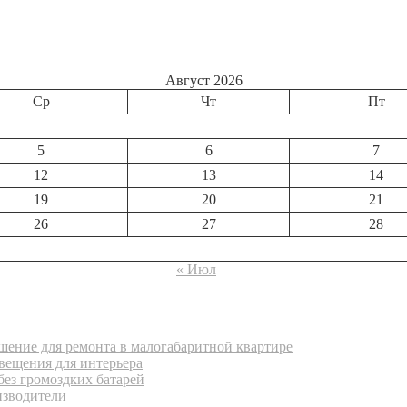
Август 2026
Ср
Чт
Пт
5
6
7
12
13
14
19
20
21
26
27
28
« Июл
ение для ремонта в малогабаритной квартире
вещения для интерьера
без громоздких батарей
изводители