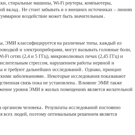
ки, стиральные машины, Wi-Fi роутеры, компьютеры,
ой вклад․ Не стоит забывать и о внешних источниках – линиях
 суммарное воздействие может быть значительным․
ты, ЭМИ классифицируется на различные типы, каждый из
проводкой и электроприборами, могут вызывать головные боли,
Fi сетях (2,4 и 5 ГГц), микроволновых печах (2,45 ГГц) и
кислительным стрессом, нарушением работы нервной и
ны и требуют дальнейших исследований․ Однако, принцип
скими заболеваниями․ Некоторые исследования показывают
ственная связь пока не установлена․ Влияние ЭМИ также
нижение уровня ЭМИ в жилых помещениях является желательной
а организм человека․ Результаты исследований постоянно
я всех людей, поэтому оптимальным решением является