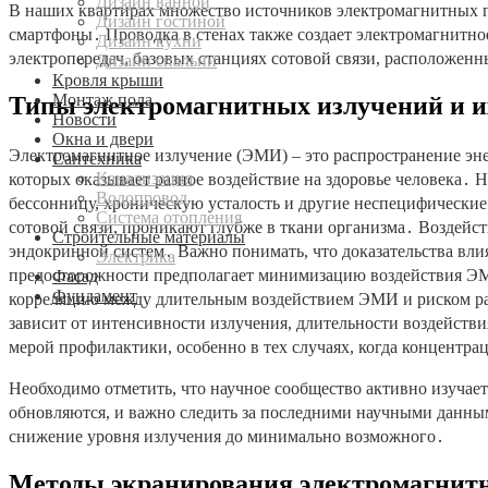
Дизайн ванной
В наших квартирах множество источников электромагнитных п
Дизайн гостиной
смартфоны․ Проводка в стенах также создает электромагнитное
Дизайн кухни
электропередач, базовых станциях сотовой связи, расположен
Дизайн спальни
Кровля крыши
Монтаж пола
Типы электромагнитных излучений и их
Новости
Окна и двери
Электромагнитное излучение (ЭМИ) – это распространение эн
Сантехника
Канализация
которых оказывает разное воздействие на здоровье человека․ 
Водопровод
бессонницу, хроническую усталость и другие неспецифические 
Система отопления
сотовой связи, проникают глубже в ткани организма․ Воздей
Строительные материалы
эндокринной систем․ Важно понимать, что доказательства вл
Электрика
предосторожности предполагает минимизацию воздействия ЭМ
Фасад
Фундамент
корреляцию между длительным воздействием ЭМИ и риском раз
зависит от интенсивности излучения, длительности воздейст
мерой профилактики, особенно в тех случаях, когда концентр
Необходимо отметить, что научное сообщество активно изучае
обновляются, и важно следить за последними научными данны
снижение уровня излучения до минимально возможного․
Методы экранирования электромагнит