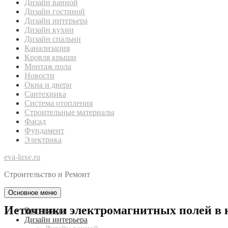
Дизайн ванной
Дизайн гостиной
Дизайн интерьера
Дизайн кухни
Дизайн спальни
Канализация
Кровля крыши
Монтаж пола
Новости
Окна и двери
Сантехника
Система отопления
Строительные материалы
Фасад
Фундамент
Электрика
eva-luxe.ru
Строительство и Ремонт
Основное меню
Источники электромагнитных полей в 
Вентиляция
Дизайн интерьера