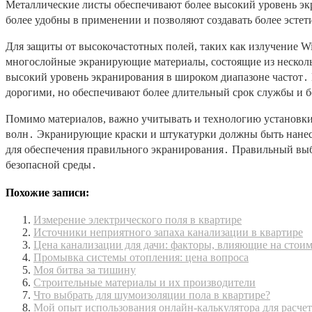
Металлические листы обеспечивают более высокий уровень эк
более удобны в применении и позволяют создавать более эсте
Для защиты от высокочастотных полей, таких как излучение W
многослойные экранирующие материалы, состоящие из несколь
высокий уровень экранирования в широком диапазоне частот․ 
дорогими, но обеспечивают более длительный срок службы и 
Помимо материалов, важно учитывать и технологию установки
волн․ Экранирующие краски и штукатурки должны быть нанесе
для обеспечения правильного экранирования․ Правильный выб
безопасной среды․
Похожие записи:
Измерение электрического поля в квартире
Источники неприятного запаха канализации в квартире
Цена канализации для дачи: факторы, влияющие на стоим
Промывка системы отопления: цена вопроса
Моя битва за тишину
Строительные материалы и их производители
Что выбрать для шумоизоляции пола в квартире?
Мой опыт использования онлайн-калькулятора для расчет