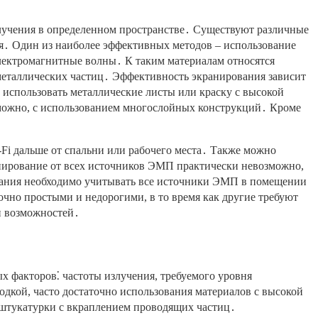
лучения в определенном пространстве․ Существуют различные
ия․ Один из наиболее эффективных методов – использование
ектромагнитные волны․ К таким материалам относятся
 металлических частиц․ Эффективность экранирования зависит
 использовать металлические листы или краску с высокой
зможно, с использованием многослойных конструкций․ Кроме
i дальше от спальни или рабочего места․ Также можно
анирование от всех источников ЭМП практически невозможно,
ания необходимо учитывать все источники ЭМП в помещении
чно простыми и недорогими, в то время как другие требуют
и возможностей․
х факторов⁚ частоты излучения, требуемого уровня
дкой, часто достаточно использования материалов с высокой
 штукатурки с вкраплением проводящих частиц․