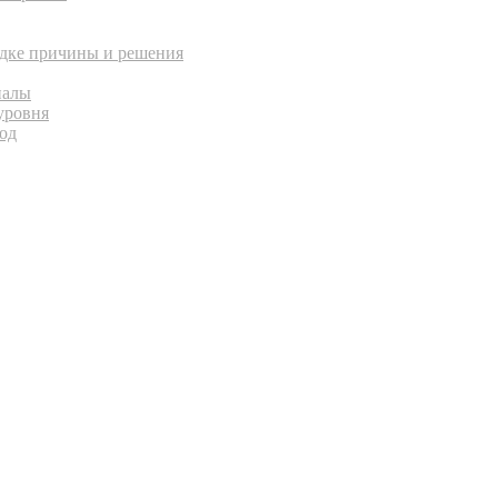
адке причины и решения
иалы
 уровня
од