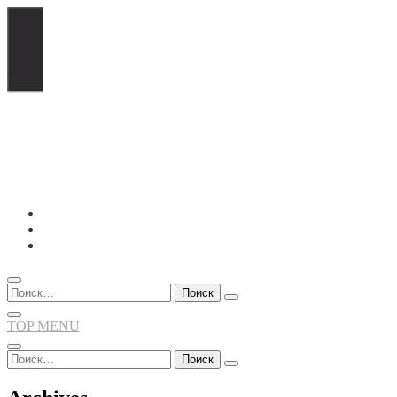
Перейти
к
содержимому
Найти:
TOP MENU
Найти: